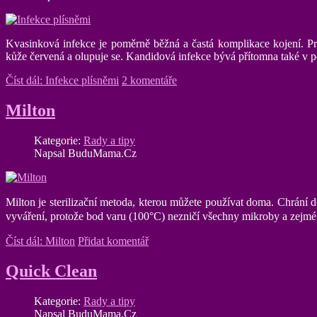
Kvasinková infekce je poměrně běžná a častá komplikace kojení. Pro
kůže červená a olupuje se. Kandidová infekce bývá přítomna také v p
Číst dál: Infekce plísněmi
2 komentáře
Milton
Kategorie:
Rady a tipy
Napsal BuduMama.Cz
Milton je sterilizační metoda, kterou můžete používat doma.
Chrání d
vyváření, protože bod varu (100°C) nezničí všechny mikroby a zejmé
Číst dál: Milton
Přidat komentář
Quick Clean
Kategorie:
Rady a tipy
Napsal BuduMama.Cz