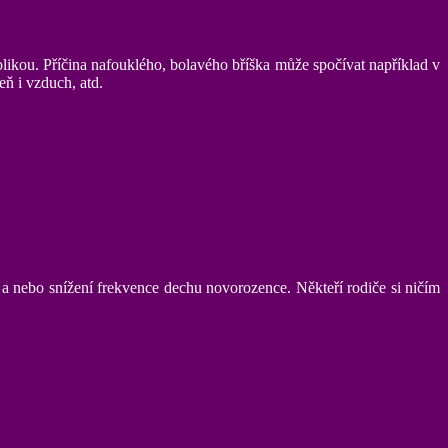
ikou. Příčina nafouklého, bolavého bříška může spočívat například v
eň i vzduch, atd.
 a nebo snížení frekvence dechu novorozence. Někteří rodiče si ničím