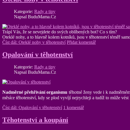
Kategorie:
Rady a tipy
Napsal BuduMama.Cz
Trápí Vás, že se nevejdete do svých oblíbených bot? Co s tím?
Oteklé nohy, a to hlavně kolem kotníků, jsou v těhotenství téměř sam
Číst dál: Oteklé nohy v těhotenství
Přidat komentář
Opalování v těhotenství
Kategorie:
Rady a tipy
Napsal BuduMama.Cz
Nadměrné přehřívání organismu
těhotné ženy vede i k nadměrnému
měsíce těhotenství, kdy se plod vyvíjí nejrychleji a tudíž to může vés
Číst dál: Opalování v těhotenství
1 komentář
Těhotenství a koupání