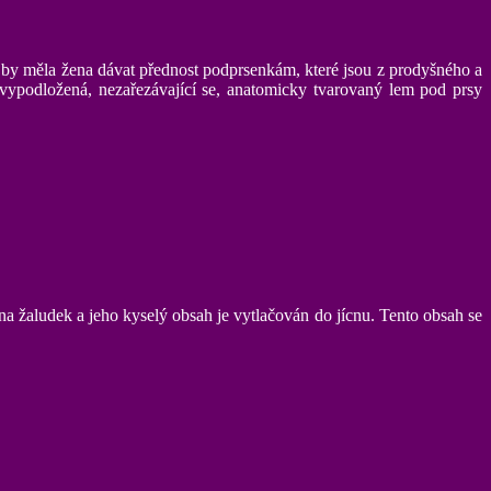
oupi by měla žena dávat přednost podprsenkám, které jsou z prodyšného a
e vypodložená, nezařezávající se, anatomicky tvarovaný lem pod prsy
 na žaludek a jeho kyselý obsah je vytlačován do jícnu. Tento obsah se