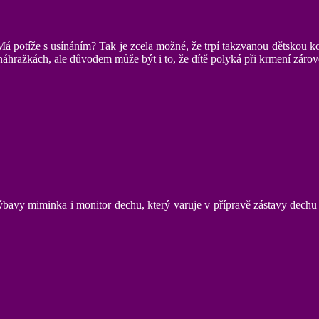
 potíže s usínáním? Tak je zcela možné, že trpí takzvanou dětskou kol
náhražkách, ale důvodem může být i to, že dítě polyká při krmení zárov
ýbavy miminka i monitor dechu, který varuje v přípravě zástavy dechu