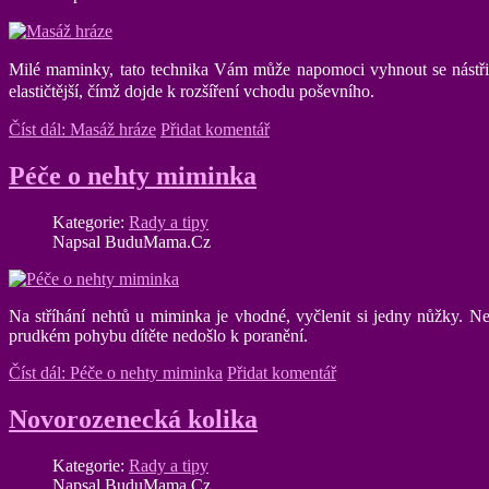
Milé maminky,
tato technika Vám může napomoci vyhnout se nástři
elastičtější, čímž dojde k rozšíření vchodu poševního.
Číst dál: Masáž hráze
Přidat komentář
Péče o nehty miminka
Kategorie:
Rady a tipy
Napsal BuduMama.Cz
Na stříhání nehtů u miminka je vhodné, vyčlenit si jedny nůžky. Neh
prudkém pohybu dítěte nedošlo k poranění.
Číst dál: Péče o nehty miminka
Přidat komentář
Novorozenecká kolika
Kategorie:
Rady a tipy
Napsal BuduMama.Cz