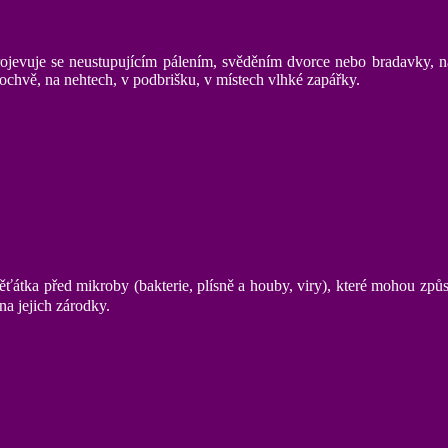
jevuje se neustupujícím pálením, svěděním dvorce nebo bradavky, na k
ochvě, na nehtech, v podbrišku, v místech vlhké zapářky.
ěťátka před mikroby (bakterie, plísně a houby, viry), které mohou způs
na jejich zárodky.