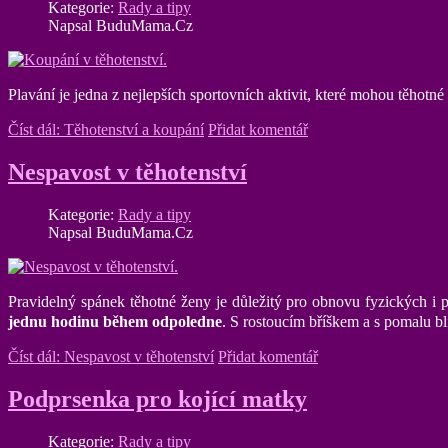
Kategorie:
Rady a tipy
Napsal BuduMama.Cz
Plavání je jedna z nejlepších sportovních aktivit, které mohou těhotn
Číst dál: Těhotenství a koupání
Přidat komentář
Nespavost v těhotenství
Kategorie:
Rady a tipy
Napsal BuduMama.Cz
Pravidelný spánek těhotné ženy je důležitý pro obnovu fyzických i 
jednu hodinu během odpoledne
. S rostoucím bříškem a s pomalu b
Číst dál: Nespavost v těhotenství
Přidat komentář
Podprsenka pro kojící matky
Kategorie:
Rady a tipy