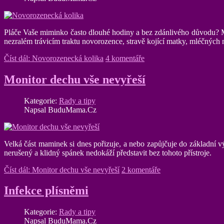
Pláče Vaše miminko často dlouhé hodiny a bez zdánlivého důvodu? Má
nezralém trávicím traktu novorozence, stravě kojící matky, mléčných 
Číst dál: Novorozenecká kolika
4 komentáře
Monitor dechu vše nevyřeší
Kategorie:
Rady a tipy
Napsal BuduMama.Cz
Velká část maminek si dnes pořizuje, a nebo zapůjčuje do základní v
nerušený a klidný spánek nedokáží představit bez tohoto přístroje.
Číst dál: Monitor dechu vše nevyřeší
2 komentáře
Infekce plísněmi
Kategorie:
Rady a tipy
Napsal BuduMama.Cz