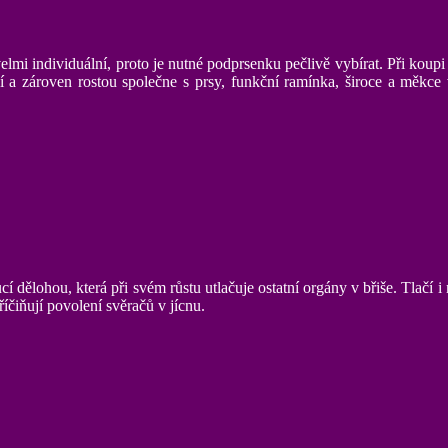
le velmi individuální, proto je nutné podprsenku pečlivě vybírat. Při k
jí a zároven rostou společne s prsy, funkční ramínka, široce a měkc
í dělohou, která při svém růstu utlačuje ostatní orgány v břiše. Tlačí i
íčiňují povolení svěračů v jícnu.