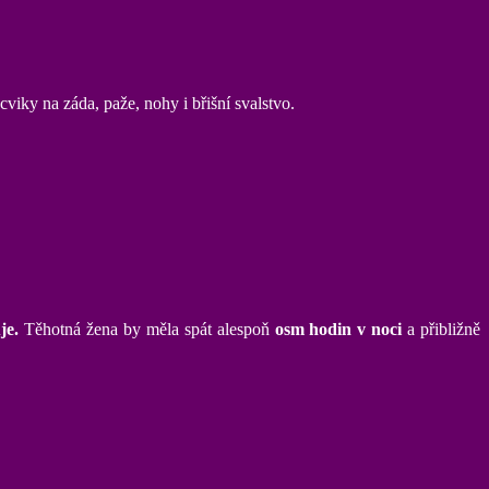
viky na záda, paže, nohy i břišní svalstvo.
je.
Těhotná žena by měla spát alespoň
osm hodin v noci
a přibližně