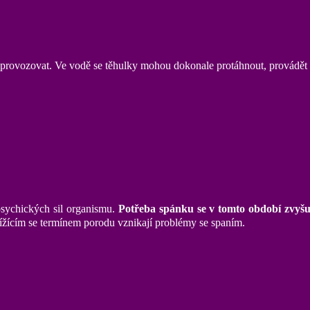
é provozovat. Ve vodě se těhulky mohou dokonale protáhnout, provádět c
psychických sil organismu.
Potřeba spánku se v tomto období zvyšu
lížícím se termínem porodu vznikají problémy se spaním.