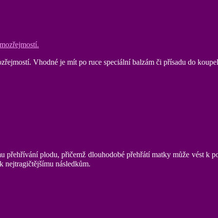
ozřejmostí. Vhodné je mít po ruce speciální balzám či přísadu do koupe
 přehřívání plodu, přičemž dlouhodobé přehřátí matky může vést k poš
t k nejtragičtějšímu následkům.