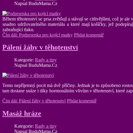
Napsal BuduMama.Cz
Během těhotenství se prsa zvětšují a stávají se citlivějšími, což je a
snadno udržovatelného materiálu a které mají košíčky, jež podepíra
zabraňující tlaku.
Číst dál: Podprsenka pro kojící matky
Přidat komentář
Pálení žáhy v těhotenství
Kategorie:
Rady a tipy
Napsal BuduMama.Cz
Tento nepříjemný pocit má dvě příčiny. Jednak je to způsobeno rostouc
tam dostane snáze i díky hormonálním vlivům v těhotenství, které zapř
Číst dál: Pálení žáhy v těhotenství
Přidat komentář
Masáž hráze
Kategorie:
Rady a tipy
Napsal BuduMama.Cz