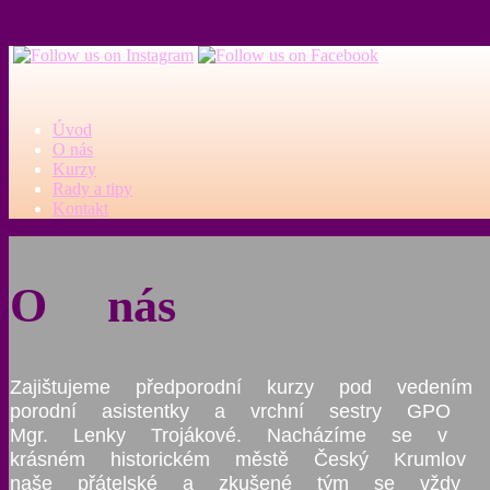
Úvod
O nás
Kurzy
Rady a tipy
Kontakt
O nás
Zajištujeme předporodní kurzy pod vedením
porodní asistentky a vrchní sestry GPO
Mgr. Lenky Trojákové. Nacházíme se v
krásném historickém městě Český Krumlov
naše přátelské a zkušené tým se vždy