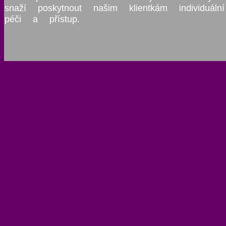
snaží poskytnout našim klientkám individuální
péči a přístup.